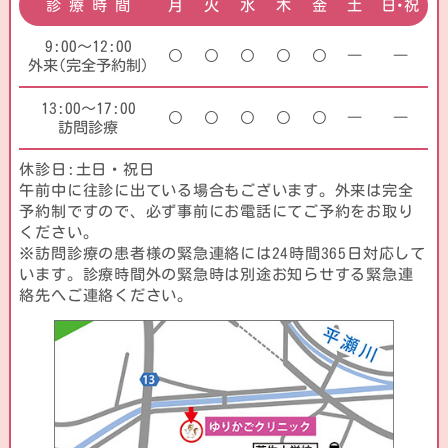
診 療 時 間
月
火
水
木
金
土
日･祝
9:00～12:00
―
―
外来(完全予約制)
13:00～17:00
―
―
訪問診療
休診日:土日・祝日
午前中に往診に出ている場合もございます。外来は完全
予約制ですので、必ず事前にお電話にてご予約をお取り
ください。
※訪問診療の患者様の緊急連絡には24時間365日対応して
います。診療時間外の緊急時は別途お知らせする緊急連
絡先へご連絡ください。