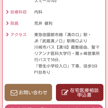
ズミール103
診療科目
内科
院長
荒井 健利
アクセス
東急田園都市線「溝の口」駅・
JR「武蔵溝ノ口」駅南口より
川崎市バス【溝18】蔵敷経由、聖マ
リアンナ医科大学行・
鷺ヶ峰営業所
行バスで16分、
「菅生小学校入口」下車、徒歩3分
P1台あり
在宅医療相談
お問い合わせ
申込書