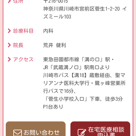
住所
〒216-0015
神奈川県川崎市宮前区菅生1-2-20 イ
ズミール103
診療科目
内科
院長
荒井 健利
アクセス
東急田園都市線「溝の口」駅・
JR「武蔵溝ノ口」駅南口より
川崎市バス【溝18】蔵敷経由、聖マ
リアンナ医科大学行・
鷺ヶ峰営業所
行バスで16分、
「菅生小学校入口」下車、徒歩3分
P1台あり
在宅医療相談
お問い合わせ
申込書