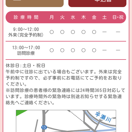
診 療 時 間
月
火
水
木
金
土
日･祝
9:00～12:00
―
―
外来(完全予約制)
13:00～17:00
―
―
訪問診療
休診日:土日・祝日
午前中に往診に出ている場合もございます。外来は完全
予約制ですので、必ず事前にお電話にてご予約をお取り
ください。
※訪問診療の患者様の緊急連絡には24時間365日対応して
います。診療時間外の緊急時は別途お知らせする緊急連
絡先へご連絡ください。